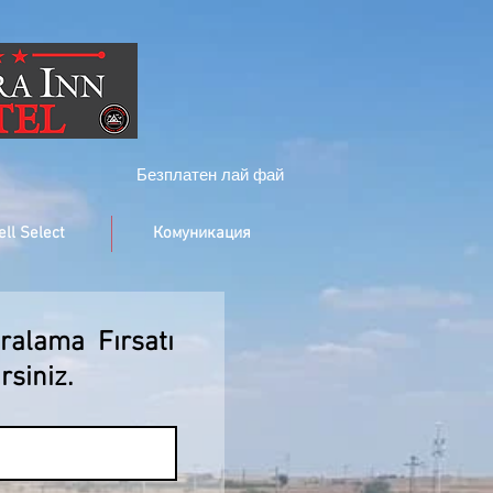
Безплатен лай фай
ell Select
Комуникация
ralama Fırsatı
rsiniz.