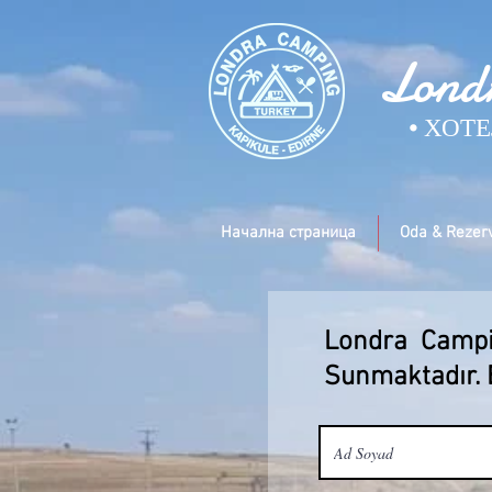
Londr
• ХОТ
Начална страница
Oda & Rezer
Londra Campi
Sunmaktadır. 