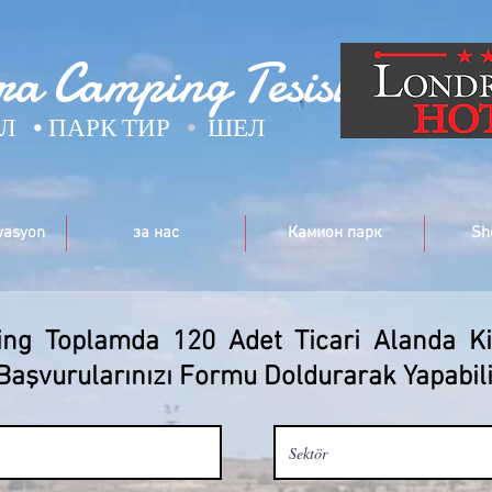
a Camping Tesisleri
ЕЛ
• ПАРК ТИР
•
ШЕЛ
vasyon
за нас
Камион парк
Sh
ng Toplamda 120 Adet Ticari Alanda Ki
Başvurularınızı Formu Doldurarak Yapabili