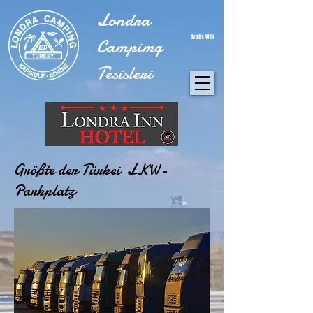
Londra
Gratis Wifi
Campimg
Tesisleri
Größte der Türkei LKW-
Parkplatz