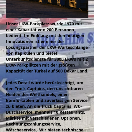
Unser LKW-Parkplatz wurde 1970 mit
einer Kapazität von 200 Personen
bedient. Im Einklang mit den heutigen
Innovationen ist er einer der
Lösungspartner der LKW-Warteschlange
von Kapıkulen und bietet
Unterkunftsdienste für 3000 LKWs mit 2
LKW-Parkplätzen mit der größten
Kapazität der Türkei auf 500 Dekar Land.
Jedes Detail wurde berücksichtigt, um
den Truck Captains, den unsichtbaren
Helden des Welthandels, einen
komfortablen und zuverlässigen Service
zu bieten. An die Truck Captains WC-
Duschservice, mehr als 10 Restaurants,
Märkte mit verschiedenen Optionen,
Rechnungszahlungsservice,
Wäscheservice, Wir bieten technische