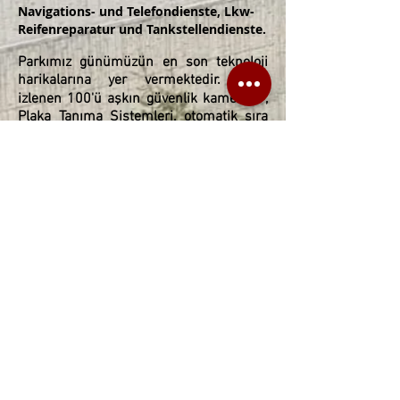
Navigations- und Telefondienste, Lkw-
Reifenreparatur und Tankstellendienste.
Parkımız günümüzün en son teknoloji
harikalarına yer vermektedir. 7/24
izlenen 100'ü aşkın güvenlik kamerası ,
Plaka Tanıma Sistemleri, otomatik sıra
sistemleri ve ücretsiz hızlı interneti ile
günümüzün şartlarına ayak
uydurmaktayız.
KİRALAMA
Unsere anderen Geschäfte in der Türkei
Kapıkule Yolu Üzeri,